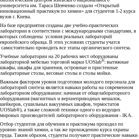
университета им. Тараса Шевченко создали «Открытый
инновационный практикум по химии» для студентов 1-2 курса
вузов г. Киева.
На базе предприятия созданы две учебно-практических
лаборатории в соответствии с международными стандартами, в
которых соблюдены условия реальных лабораторий
европейского образца. В этих условиях студенты учатся
самостоятельно проводить все этапы органического синтеза.
Учебные лаборатории на 20 рабочих мест оборудованы
®
лабораторной мебелью торговой марки UOSlab
: вытяжные
шкафы, шкафы для хранения, островные и пристенные
лабораторные столы, весовые столы и столы мойки.
Важным фактором уровня подготовки молодого персонала для
лабораторий синтеза является навыки работы на современном
лабораторном оборудовании: начиная от общелабораторного
оборудования (магнитных и верхнеприводных мешалок,
шейкеров, сушильных вакуумных шкафов, термостатов
UOSlab®), а также сложной техники одного из ведущих
мировых производителей лабораторного оборудования - IKA.
Отбор студентов для обучения и практикума проходил по
уровню знаний химии, а так же прохождению курса охраны
труда. Таким образом, студенты получают практические навыки