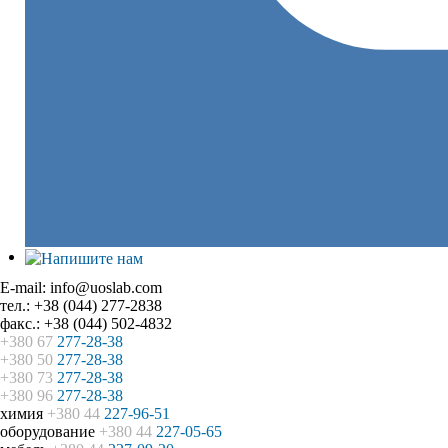
E-mail: info@uoslab.com
тел.: +38 (044) 277-2838
факс.: +38 (044) 502-4832
+380 67
277-28-38
+380 50
277-28-38
+380 73
277-28-38
+380 96
277-28-38
химия
+380 44
227-96-51
оборудование
+380 44
227-05-65