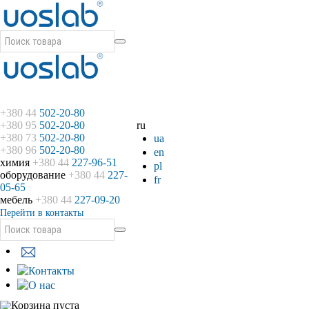
+380 44
502-20-80
+380 95
502-20-80
ru
+380 73
502-20-80
ua
+380 96
502-20-80
en
химия
+380 44
227-96-51
pl
оборудование
+380 44
227-
fr
05-65
мебель
+380 44
227-09-20
Перейти в контакты
Корзина пуста