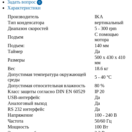
Задать вопрос
0
Характеристики
Производитель
IKA
Тип конденсатора
вертикальный
Диапазон скоростей
5 - 300 rpm
С помощью
Подъем
мотора
Подъем:
140 мм
Таймер
Да
500 x 430 x 410
Размеры
мм
Вес
18.6 кг
Допустимая температура окружающей
5 - 40 °C
среды
Допустимая относительная влажность
80 %
Класс защиты согласно DIN EN 60529
IP 20
USB-интерфейс
Да
Аналоговый выход
Да
RS 232 интерфейс
Да
Напряжение
100 - 240 В
Частота
50/60 Гц
Мощность
100 Вт